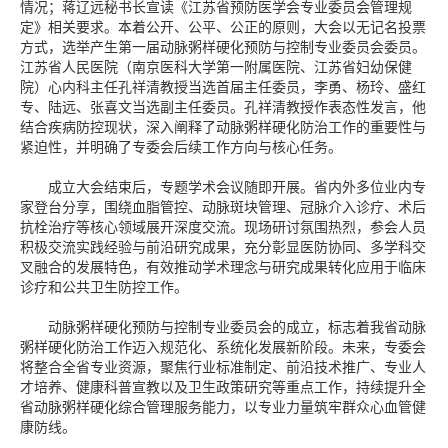
情况；蒋辽远秘书长宣读《江苏省预防医学会专业委员会管理规
定》相关要求。本着公开、公平、公正的原则，大会以无记名投票
方式，选举产生第一届动脉粥样硬化预防与控制专业委员会委员。
江苏省人民医院（南京医科大学第一附属医院、江苏省妇幼保健
院）心内科主任孔祥清教授当选首届主任委员，李勇、杨玲、盛红
专、陆远、张喜文当选副主任委员。孔祥清教授作表态性发言，他
结合疾病防控现状，深入阐释了动脉粥样硬化防治工作的重要性与
紧迫性，并明确了专委会后续工作方向与核心任务。
成立大会结束后，专题学术会议随即开展。省内外多位业内专
家登台分享，围绕血脂管控、动脉斑块管理、冠脉介入诊疗、术后
抗栓治疗等核心领域展开深度交流。现场研讨氛围热烈，参会人员
积极交流实践经验与前沿研究成果，充分彰显医防协同、多学科交
叉融合的发展特色，有效推动学术理念与研究成果转化应用于临床
诊疗和公共卫生防控工作。
动脉粥样硬化预防与控制专业委员会的成立，标志着我省动脉
粥样硬化防治工作迈入规范化、系统化发展新阶段。未来，专委会
将整合全省专业资源，聚焦行业标准制定、前沿技术推广、专业人
才培养、健康科普宣教以及卫生政策研究等重点工作，持续提升全
省动脉粥样硬化综合管理服务能力，以专业力量筑牢群众心血管健
康防线。