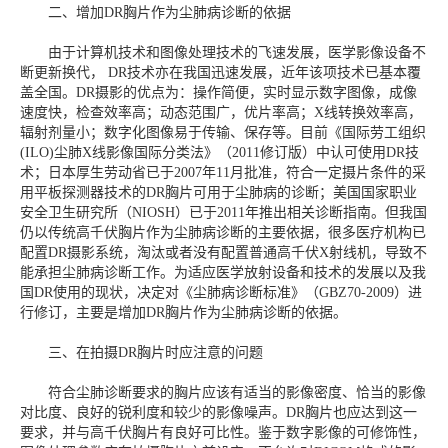
二、增加DR胸片作为尘肺病诊断的依据
由于计算机技术和图像处理技术的飞速发展，医学影像设备不
断更新换代， DR技术亦在我国迅速发展，近年该项技术已基本覆
盖全国。DR摄影的优点为：操作简便，实时显示数字图像，成像
速度快，检查效率高；动态范围广，优片率高；X线转换效率高，
辐射剂量小；数字化图像易于传输、保存等。目前《国际劳工组织
(ILO)尘肺X线影像国际分类法》（2011修订版）中认可使用DR技
术；日本厚生劳动省已于2007年11月批准，符合一定摄片条件的采
用平板探测器技术的DR胸片可用于尘肺病的诊断；美国国家职业
安全卫生研究所（NIOSH）已于2011年推出相关诊断指南。但我国
仍以传统高千伏胸片作为尘肺病诊断的主要依据，很多医疗机构已
配置DR摄影系统，淘汰或者没有配置普通高千伏X射线机，导致不
能承担尘肺病诊断工作。为适应医学放射设备和技术的发展以及我
国DR使用的现状，决定对《尘肺病诊断标准》（GBZ70-2009）进
行修订，主要是增加DR胸片作为尘肺病诊断的依据。
三、在拍摄DR胸片时应注意的问题
符合尘肺诊断要求的胸片应该有适当的影像密度、恰当的影像
对比度、良好的锐利度和较少的影像噪声。DR胸片也应达到这一
要求，并与高千伏胸片有良好可比性。鉴于数字影像的可修饰性，