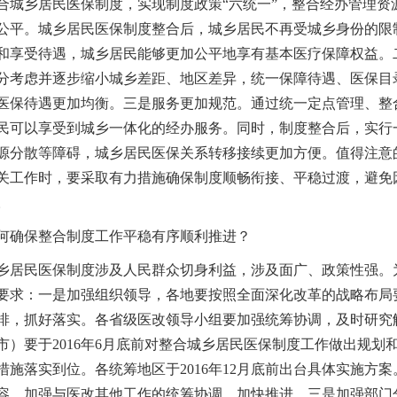
乡居民医保制度，实现制度政策“六统一”，整合经办管理资
公平。城乡居民医保制度整合后，城乡居民不再受城乡身份的限
和享受待遇，城乡居民能够更加公平地享有基本医疗保障权益。
分考虑并逐步缩小城乡差距、地区差异，统一保障待遇、医保目
医保待遇更加均衡。三是服务更加规范。通过统一定点管理、整
民可以享受到城乡一体化的经办服务。同时，制度整合后，实行
源分散等障碍，城乡居民医保关系转移接续更加方便。值得注意
关工作时，要采取有力措施确保制度顺畅衔接、平稳过渡，避免
。
确保整合制度工作平稳有序顺利推进？
民医保制度涉及人民群众切身利益，涉及面广、政策性强。为
要求：一是加强组织领导，各地要按照全面深化改革的战略布局
排，抓好落实。各省级医改领导小组要加强统筹协调，及时研究
市）要于2016年6月底前对整合城乡居民医保制度工作做出规
措施落实到位。各统筹地区于2016年12月底前出台具体实施方
容，加强与医改其他工作的统筹协调，加快推进。三是加强部门分