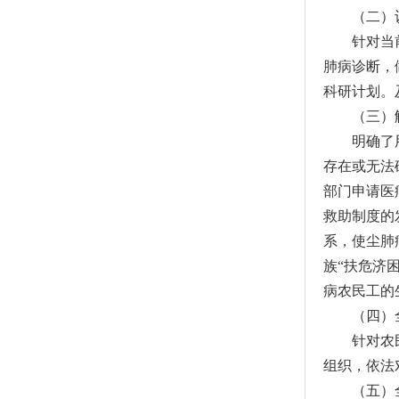
（二）认
针对当前农
肺病诊断，
科研计划。
（三）解
明确了用人
存在或无法
部门申请医
救助制度的
系，使尘肺
族“扶危济
病农民工的
（四）全
针对农民工
组织，依法
（五）全