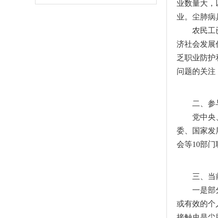
业数量大，
业。尘肺病
农民工已成
济社会发展
乏职业防护
问题的关注
二、参与
党中央、国
委、国家发
会等10部
三、当前
一是部分用
或有效的个
接触史是尘