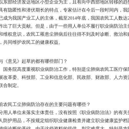
以东部经济发达地区小型企业为主，且有向中西部地区转移的趋
具有隐匿性和潜伏期长的特点，专家估计在今后一段时间内，我
为我国产业工人的主体，截至2014年底，我国农民工人数达2
作出了巨大贡献。但是，由于一些用人单位不履行职业病防治主
和维权意识，农民工罹患尘肺病后往往得不到及时诊断、救治和
，共同维护农民工的健康权益。
《意见》起草的都有哪些部门？
务院高度重视职业病防治工作，特别是尘肺病农民工医疗保障
展改革委、科技部、工业和信息化部、民政部、财政部、人力资
门联合制定。
农民工尘肺病防治存在的主要问题有哪些？
人单位未落实主体责任，没有按照《职业病防治法》的有关要
人防护用品，不按规定组织职业健康检查并建立职业健康监护档
肺病诊断的基础，由于这些资料的提供、判定难度大，特别是农