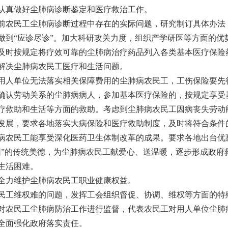
真做好尘肺病诊断鉴定和医疗救治工作。
民工尘肺病诊断过程中存在的实际问题，研究制订具体办法，
做到“应诊尽诊”。加大科研攻关力度，组织产学研医等方面的
及时按规定将疗效可靠的尘肺病治疗药品列入各类基本医疗保险
决尘肺病农民工医疗和生活问题。
单位无法落实相关保障费用的尘肺病农民工，工伤保险要先行
确认劳动关系的尘肺病病人，参加基本医疗保险的，按规定享受
疗救助和生活等方面的救助。考虑到尘肺病农民工因病丧失劳动
发展，要求各地落实大病保险和医疗救助制度，及时将符合条件
病农民工能享受深化医药卫生体制改革的成果。要求各地出台优
困”的传统美德，为尘肺病农民工献爱心、送温暖，逐步形成政
生活困难。
力维护尘肺病农民工职业健康权益。
维权难的问题，发挥工会组织督促、协调、维权等方面的特殊
对农民工尘肺病防治工作进行监督，代表农民工对用人单位尘肺
面强化政府落实责任。