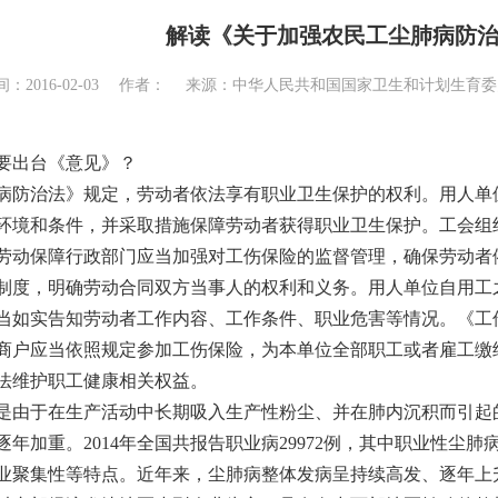
解读《关于加强农民工尘肺病防
间：2016-02-03 作者： 来源：中华人民共和国国家卫生和计划生
要出台《意见》？
治法》规定，劳动者依法享有职业卫生保护的权利。用人单位
环境和条件，并采取措施保障劳动者获得职业卫生保护。工会组
劳动保障行政部门应当加强对工伤保险的监督管理，确保劳动者
制度，明确劳动合同双方当事人的权利和义务。用人单位自用工
当如实告知劳动者工作内容、工作条件、职业危害等情况。《工
商户应当依照规定参加工伤保险，为本单位全部职工或者雇工缴
法维护职工健康相关权益。
于在生产活动中长期吸入生产性粉尘、并在肺内沉积而引起的
年加重。2014年全国共报告职业病29972例，其中职业性尘肺病2
业聚集性等特点。近年来，尘肺病整体发病呈持续高发、逐年上