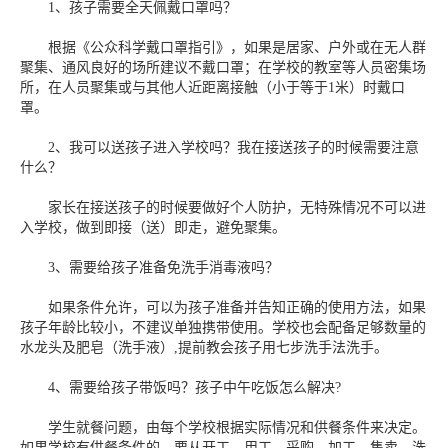
1、孩子需要全天佩戴口罩吗？
根据《公众科学戴口罩指引》，如果是居家、户外或在无人群
聚集、通风良好的场所建议不戴口罩；在学校的教室等人员密集场
所，在人员聚集或与其他人近距离接触（小于等于1米）时戴口
罩。
2、我可以送孩子进入学校吗？我在接送孩子的时候需要注意
什么？
家长在接送孩子的时候要做好个人防护，无特殊情况不可以进
入学校，做到即接（送）即走，避免聚集。
3、需要给孩子准备免洗手消毒液吗？
如果条件允许，可以为孩子准备并告知正确的使用方法，如果
孩子年龄比较小，不建议单独携带使用。学校也会配备足够数量的
水龙头及肥皂（洗手液）,提前教会孩子用七步洗手法洗手。
4、需要给孩子带饭吗？孩子中午吃饭怎么解决?
学生就餐问题，由每个学校根据实际情况和供餐条件来决定。
如果学校有供餐条件的，要从开工、用工、采购、加工、售卖、洗