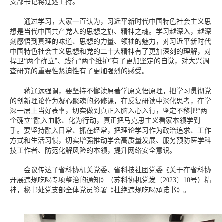
支部书记蒋辽远主持。
通过学习，大家一直认为，习近平新时代中国特色社会主义思
想是当代中国共产党人的思想之旗、精神之魂。学习越深入，越深
刻感悟到真理的味道、思想的力量、领袖的魅力，对习近平新时代
中国特色社会主义思想和党的二十大精神有了更加深刻的理解，对
捍卫“两个确立”、践行“两个维护”有了更加坚定的自觉，对大兴调
查研究的重要性紧迫性有了更加强烈的感受。
蒋辽远强调，要坚持不懈读原著学原文悟原理，把学习贯彻党
的创新理论作为凝心聚魂的必修课，在反复研读中深化思考，在学
深一层上当好表率，切实做到真正入脑入心入行，坚定不移把“两
个确立”融入血脉、化为行动，真正把马克思主义看家本领学到
手。要坚持融入日常、抓在经常，把理论学习作为政治追求、工作
方式和生活习惯，切实增强推动学会高质量发展、服务预防医学科
技工作者、防范化解风险的本领，提升网络安全意识。
会议传达了省科协机关党委、省科技社团党委《关于在省科协
开展违规吃喝专项整治的通知》（苏科协机党发〔2023〕10号）精
神，秘书处党支部全体党员签署《杜绝违规吃喝承诺书》。